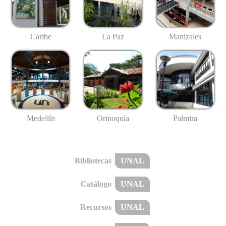
Caribe
La Paz
Manizales
Medellín
Palmira
Orinoquía
Bibliotecas
UNAL
Catálogo
UNAL
Recursos
UNAL