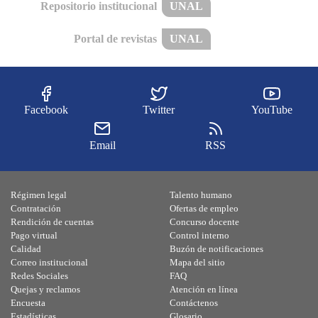
Repositorio institucional
UNAL
Portal de revistas
UNAL
Facebook
Twitter
YouTube
Email
RSS
Régimen legal
Talento humano
Contratación
Ofertas de empleo
Rendición de cuentas
Concurso docente
Pago virtual
Control interno
Calidad
Buzón de notificaciones
Correo institucional
Mapa del sitio
Redes Sociales
FAQ
Quejas y reclamos
Atención en línea
Encuesta
Contáctenos
Estadísticas
Glosario