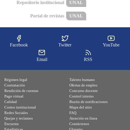
Repositorio institucional
UNAL
Portal de revistas
UNAL
Facebook
Twitter
YouTube
Email
RSS
Régimen legal
Talento humano
Contratación
Ofertas de empleo
Rendición de cuentas
Concurso docente
Pago virtual
Control interno
Calidad
Buzón de notificaciones
Correo institucional
Mapa del sitio
Redes Sociales
FAQ
Quejas y reclamos
Atención en línea
Encuesta
Contáctenos
Estadísticas
Glosario