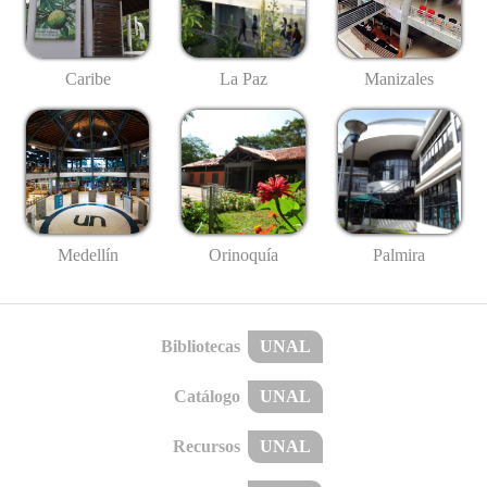
Caribe
La Paz
Manizales
Medellín
Palmira
Orinoquía
Bibliotecas
UNAL
Catálogo
UNAL
Recursos
UNAL