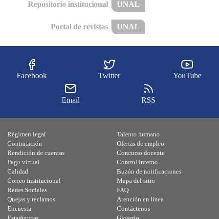
Repositorio institucional
UNAL
Portal de revistas
UNAL
Facebook
Twitter
YouTube
Email
RSS
Régimen legal
Talento humano
Contratación
Ofertas de empleo
Rendición de cuentas
Concurso docente
Pago virtual
Control interno
Calidad
Buzón de notificaciones
Correo institucional
Mapa del sitio
Redes Sociales
FAQ
Quejas y reclamos
Atención en línea
Encuesta
Contáctenos
Estadísticas
Glosario