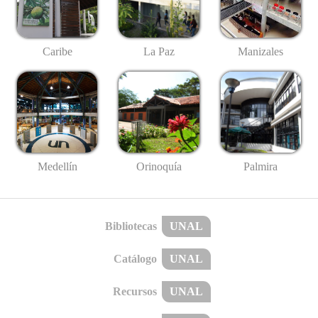
Caribe
La Paz
Manizales
Medellín
Palmira
Orinoquía
Bibliotecas
UNAL
Catálogo
UNAL
Recursos
UNAL