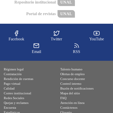
Repositorio institucional
UNAL
Portal de revistas
UNAL
Facebook
Twitter
YouTube
Email
RSS
Régimen legal
Talento humano
Contratación
Ofertas de empleo
Rendición de cuentas
Concurso docente
Pago virtual
Control interno
Calidad
Buzón de notificaciones
Correo institucional
Mapa del sitio
Redes Sociales
FAQ
Quejas y reclamos
Atención en línea
Encuesta
Contáctenos
Estadísticas
Glosario