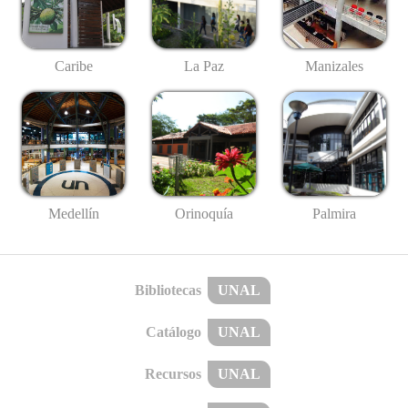
Caribe
La Paz
Manizales
Medellín
Palmira
Orinoquía
Bibliotecas
UNAL
Catálogo
UNAL
Recursos
UNAL