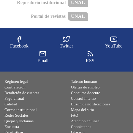
Repositorio institucional
UNAL
Portal de revistas
UNAL
Facebook
Twitter
YouTube
Email
RSS
Régimen legal
Talento humano
Contratación
Ofertas de empleo
Rendición de cuentas
Concurso docente
Pago virtual
Control interno
Calidad
Buzón de notificaciones
Correo institucional
Mapa del sitio
Redes Sociales
FAQ
Quejas y reclamos
Atención en línea
Encuesta
Contáctenos
Estadísticas
Glosario