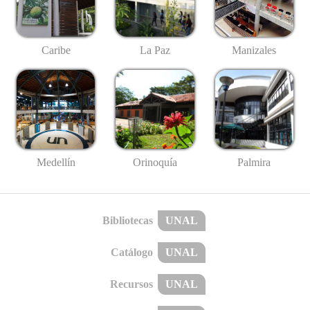
Caribe
La Paz
Manizales
Medellín
Palmira
Orinoquía
Bibliotecas
UNAL
Catálogo
UNAL
Recursos
UNAL