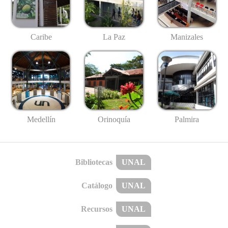
Caribe
La Paz
Manizales
Medellín
Palmira
Orinoquía
Bibliotecas
UNAL
Catálogo
UNAL
Recursos
UNAL