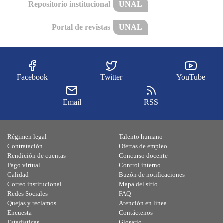
Repositorio institucional
UNAL
Portal de revistas
UNAL
Facebook
Twitter
YouTube
Email
RSS
Régimen legal
Talento humano
Contratación
Ofertas de empleo
Rendición de cuentas
Concurso docente
Pago virtual
Control interno
Calidad
Buzón de notificaciones
Correo institucional
Mapa del sitio
Redes Sociales
FAQ
Quejas y reclamos
Atención en línea
Encuesta
Contáctenos
Estadísticas
Glosario