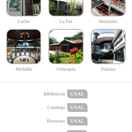
Caribe
La Paz
Manizales
Medellín
Palmira
Orinoquía
Bibliotecas
UNAL
Catálogo
UNAL
Recursos
UNAL