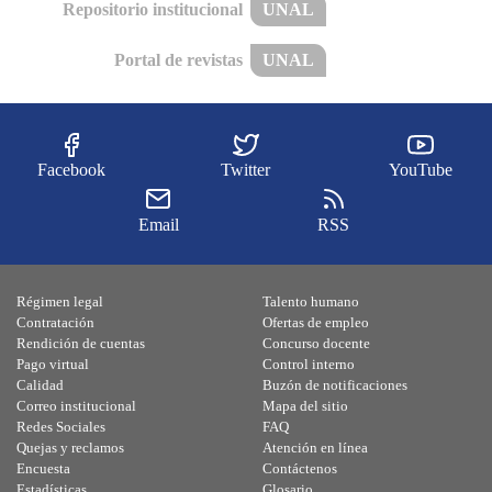
Repositorio institucional
UNAL
Portal de revistas
UNAL
Facebook
Twitter
YouTube
Email
RSS
Régimen legal
Talento humano
Contratación
Ofertas de empleo
Rendición de cuentas
Concurso docente
Pago virtual
Control interno
Calidad
Buzón de notificaciones
Correo institucional
Mapa del sitio
Redes Sociales
FAQ
Quejas y reclamos
Atención en línea
Encuesta
Contáctenos
Estadísticas
Glosario