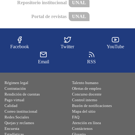
Repositorio institucional
UNAL
Portal de revistas
UNAL
Facebook
Twitter
YouTube
Email
RSS
Régimen legal
Talento humano
Contratación
Ofertas de empleo
Rendición de cuentas
Concurso docente
Pago virtual
Control interno
Calidad
Buzón de notificaciones
Correo institucional
Mapa del sitio
Redes Sociales
FAQ
Quejas y reclamos
Atención en línea
Encuesta
Contáctenos
Estadísticas
Glosario