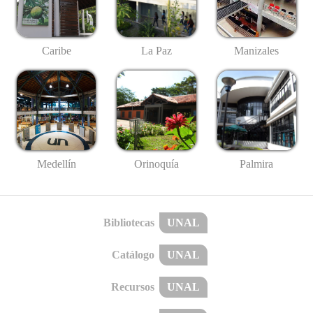
Caribe
La Paz
Manizales
Medellín
Palmira
Orinoquía
Bibliotecas
UNAL
Catálogo
UNAL
Recursos
UNAL