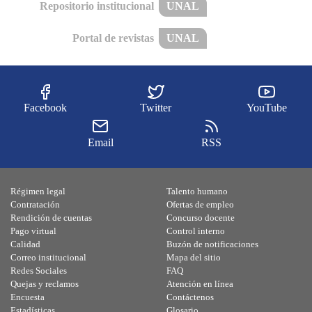
Repositorio institucional
UNAL
Portal de revistas
UNAL
Facebook
Twitter
YouTube
Email
RSS
Régimen legal
Talento humano
Contratación
Ofertas de empleo
Rendición de cuentas
Concurso docente
Pago virtual
Control interno
Calidad
Buzón de notificaciones
Correo institucional
Mapa del sitio
Redes Sociales
FAQ
Quejas y reclamos
Atención en línea
Encuesta
Contáctenos
Estadísticas
Glosario