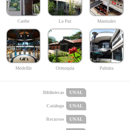
Caribe
La Paz
Manizales
Medellín
Palmira
Orinoquía
Bibliotecas
UNAL
Catálogo
UNAL
Recursos
UNAL