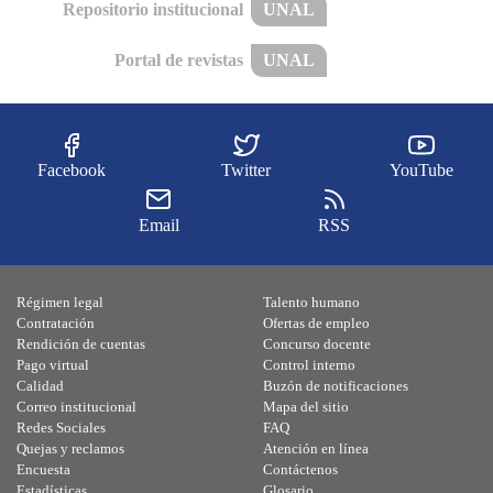
Repositorio institucional
UNAL
Portal de revistas
UNAL
Facebook
Twitter
YouTube
Email
RSS
Régimen legal
Talento humano
Contratación
Ofertas de empleo
Rendición de cuentas
Concurso docente
Pago virtual
Control interno
Calidad
Buzón de notificaciones
Correo institucional
Mapa del sitio
Redes Sociales
FAQ
Quejas y reclamos
Atención en línea
Encuesta
Contáctenos
Estadísticas
Glosario