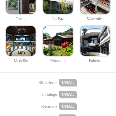
Caribe
La Paz
Manizales
Medellín
Palmira
Orinoquía
Bibliotecas
UNAL
Catálogo
UNAL
Recursos
UNAL