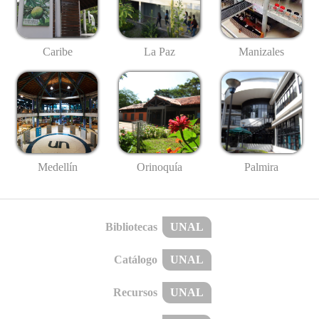
Caribe
La Paz
Manizales
Medellín
Palmira
Orinoquía
Bibliotecas
UNAL
Catálogo
UNAL
Recursos
UNAL