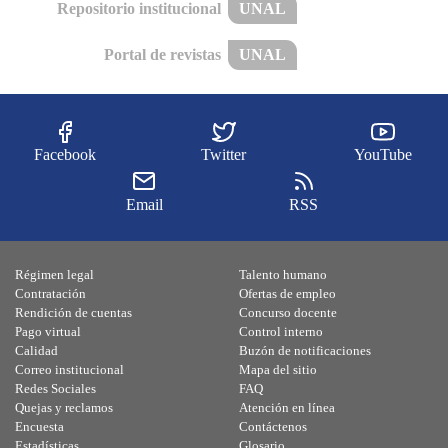
Repositorio institucional
UNAL
Portal de revistas
UNAL
Facebook
Twitter
YouTube
Email
RSS
Régimen legal
Talento humano
Contratación
Ofertas de empleo
Rendición de cuentas
Concurso docente
Pago virtual
Control interno
Calidad
Buzón de notificaciones
Correo institucional
Mapa del sitio
Redes Sociales
FAQ
Quejas y reclamos
Atención en línea
Encuesta
Contáctenos
Estadísticas
Glosario