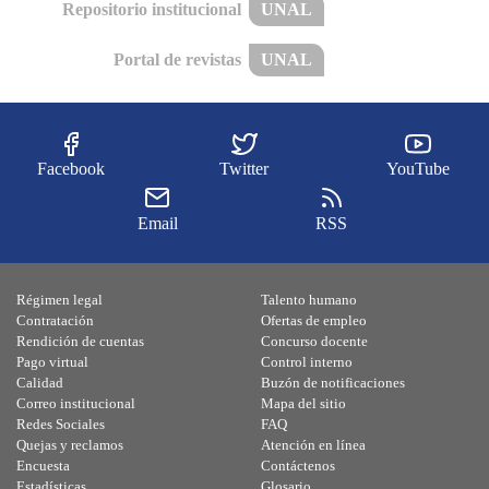
Repositorio institucional
UNAL
Portal de revistas
UNAL
Facebook
Twitter
YouTube
Email
RSS
Régimen legal
Talento humano
Contratación
Ofertas de empleo
Rendición de cuentas
Concurso docente
Pago virtual
Control interno
Calidad
Buzón de notificaciones
Correo institucional
Mapa del sitio
Redes Sociales
FAQ
Quejas y reclamos
Atención en línea
Encuesta
Contáctenos
Estadísticas
Glosario