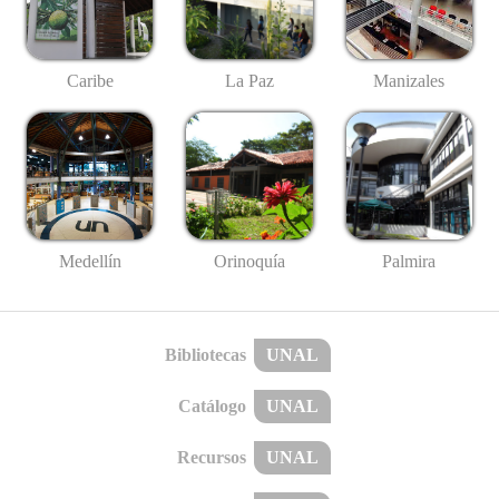
Caribe
La Paz
Manizales
Medellín
Palmira
Orinoquía
Bibliotecas
UNAL
Catálogo
UNAL
Recursos
UNAL