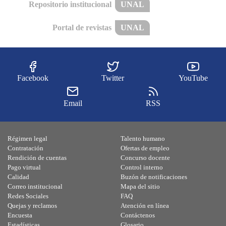
Repositorio institucional
UNAL
Portal de revistas
UNAL
Facebook
Twitter
YouTube
Email
RSS
Régimen legal
Talento humano
Contratación
Ofertas de empleo
Rendición de cuentas
Concurso docente
Pago virtual
Control interno
Calidad
Buzón de notificaciones
Correo institucional
Mapa del sitio
Redes Sociales
FAQ
Quejas y reclamos
Atención en línea
Encuesta
Contáctenos
Estadísticas
Glosario