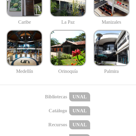
Caribe
La Paz
Manizales
Medellín
Palmira
Orinoquía
Bibliotecas
UNAL
Catálogo
UNAL
Recursos
UNAL