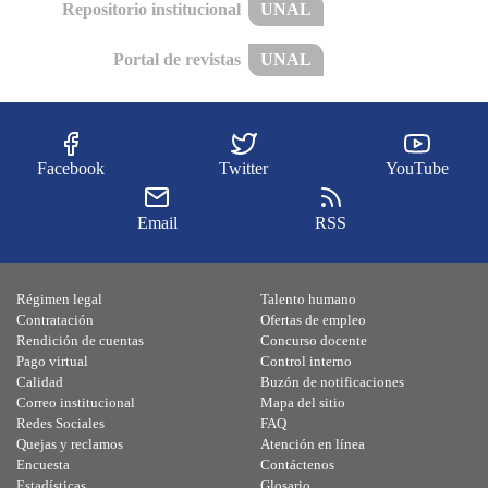
Repositorio institucional
UNAL
Portal de revistas
UNAL
Facebook
Twitter
YouTube
Email
RSS
Régimen legal
Talento humano
Contratación
Ofertas de empleo
Rendición de cuentas
Concurso docente
Pago virtual
Control interno
Calidad
Buzón de notificaciones
Correo institucional
Mapa del sitio
Redes Sociales
FAQ
Quejas y reclamos
Atención en línea
Encuesta
Contáctenos
Estadísticas
Glosario