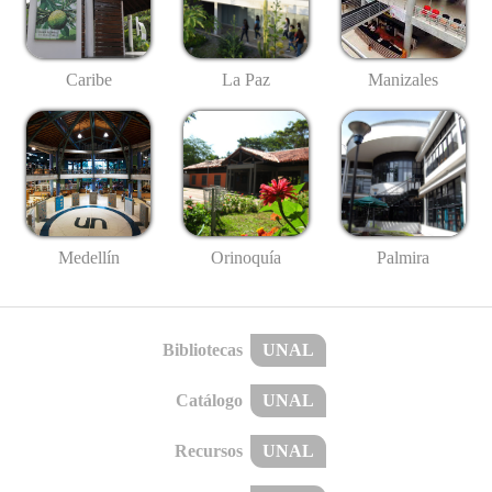
Caribe
La Paz
Manizales
Medellín
Palmira
Orinoquía
Bibliotecas
UNAL
Catálogo
UNAL
Recursos
UNAL