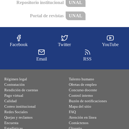
Repositorio institucional
UNAL
Portal de revistas
UNAL
Facebook
Twitter
YouTube
Email
RSS
Régimen legal
Talento humano
Contratación
Ofertas de empleo
Rendición de cuentas
Concurso docente
Pago virtual
Control interno
Calidad
Buzón de notificaciones
Correo institucional
Mapa del sitio
Redes Sociales
FAQ
Quejas y reclamos
Atención en línea
Encuesta
Contáctenos
Estadísticas
Glosario