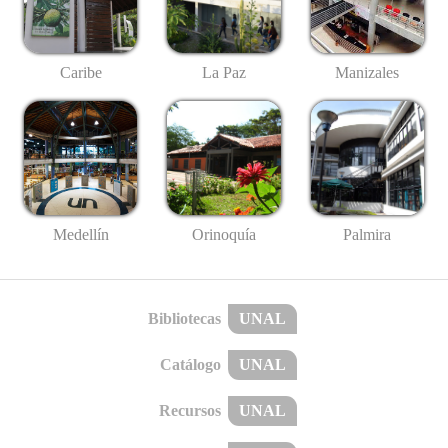
Caribe
La Paz
Manizales
Medellín
Palmira
Orinoquía
Bibliotecas
UNAL
Catálogo
UNAL
Recursos
UNAL