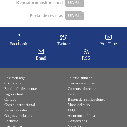
Repositorio institucional
UNAL
Portal de revistas
UNAL
Facebook
Twitter
YouTube
Email
RSS
Régimen legal
Talento humano
Contratación
Ofertas de empleo
Rendición de cuentas
Concurso docente
Pago virtual
Control interno
Calidad
Buzón de notificaciones
Correo institucional
Mapa del sitio
Redes Sociales
FAQ
Quejas y reclamos
Atención en línea
Encuesta
Contáctenos
Estadísticas
Glosario