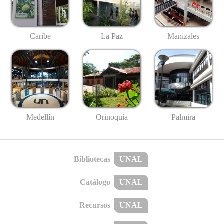
Caribe
La Paz
Manizales
Medellín
Palmira
Orinoquía
Bibliotecas
UNAL
Catálogo
UNAL
Recursos
UNAL