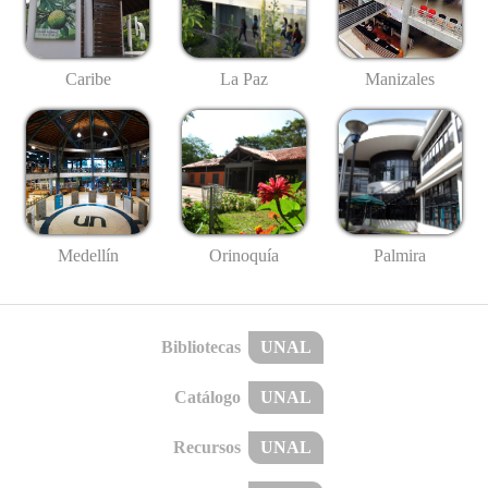
Caribe
La Paz
Manizales
Medellín
Palmira
Orinoquía
Bibliotecas
UNAL
Catálogo
UNAL
Recursos
UNAL