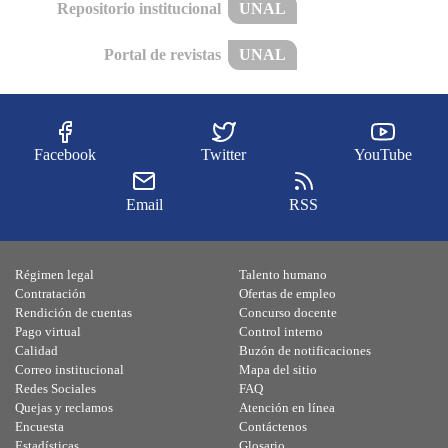
Repositorio institucional
UNAL
Portal de revistas
UNAL
Facebook
Twitter
YouTube
Email
RSS
Régimen legal
Talento humano
Contratación
Ofertas de empleo
Rendición de cuentas
Concurso docente
Pago virtual
Control interno
Calidad
Buzón de notificaciones
Correo institucional
Mapa del sitio
Redes Sociales
FAQ
Quejas y reclamos
Atención en línea
Encuesta
Contáctenos
Estadísticas
Glosario