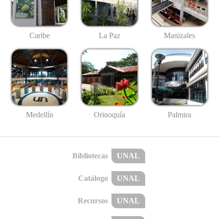
Caribe
La Paz
Manizales
Medellín
Palmira
Orinoquía
Bibliotecas
UNAL
Catálogo
UNAL
Recursos
UNAL