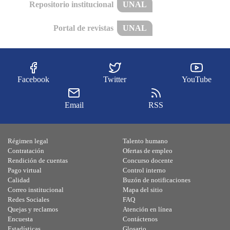
Repositorio institucional
UNAL
Portal de revistas
UNAL
Facebook
Twitter
YouTube
Email
RSS
Régimen legal
Talento humano
Contratación
Ofertas de empleo
Rendición de cuentas
Concurso docente
Pago virtual
Control interno
Calidad
Buzón de notificaciones
Correo institucional
Mapa del sitio
Redes Sociales
FAQ
Quejas y reclamos
Atención en línea
Encuesta
Contáctenos
Estadísticas
Glosario