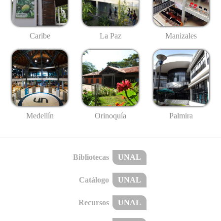
Caribe
La Paz
Manizales
Medellín
Palmira
Orinoquía
Bibliotecas
UNAL
Catálogo
UNAL
Recursos
UNAL