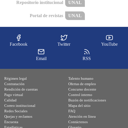
Repositorio institucional
UNAL
Portal de revistas
UNAL
Facebook
Twitter
YouTube
Email
RSS
Régimen legal
Talento humano
Contratación
Ofertas de empleo
Rendición de cuentas
Concurso docente
Pago virtual
Control interno
Calidad
Buzón de notificaciones
Correo institucional
Mapa del sitio
Redes Sociales
FAQ
Quejas y reclamos
Atención en línea
Encuesta
Contáctenos
Estadísticas
Glosario