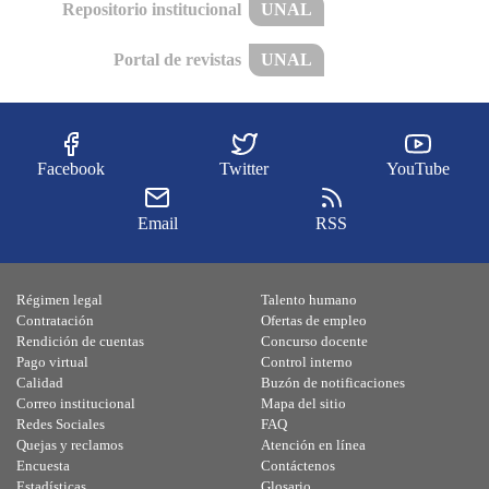
Repositorio institucional
UNAL
Portal de revistas
UNAL
Facebook
Twitter
YouTube
Email
RSS
Régimen legal
Talento humano
Contratación
Ofertas de empleo
Rendición de cuentas
Concurso docente
Pago virtual
Control interno
Calidad
Buzón de notificaciones
Correo institucional
Mapa del sitio
Redes Sociales
FAQ
Quejas y reclamos
Atención en línea
Encuesta
Contáctenos
Estadísticas
Glosario