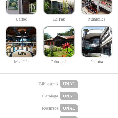
Caribe
La Paz
Manizales
Medellín
Palmira
Orinoquía
Bibliotecas
UNAL
Catálogo
UNAL
Recursos
UNAL