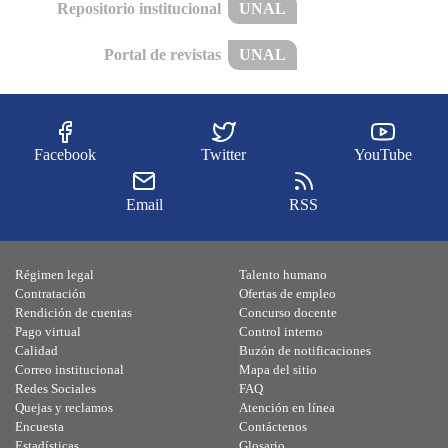
Repositorio institucional
UNAL
Portal de revistas
UNAL
Facebook
Twitter
YouTube
Email
RSS
Régimen legal
Talento humano
Contratación
Ofertas de empleo
Rendición de cuentas
Concurso docente
Pago virtual
Control interno
Calidad
Buzón de notificaciones
Correo institucional
Mapa del sitio
Redes Sociales
FAQ
Quejas y reclamos
Atención en línea
Encuesta
Contáctenos
Estadísticas
Glosario