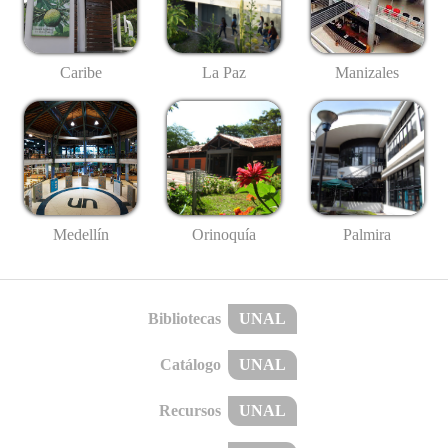
Caribe
La Paz
Manizales
Medellín
Palmira
Orinoquía
Bibliotecas
UNAL
Catálogo
UNAL
Recursos
UNAL