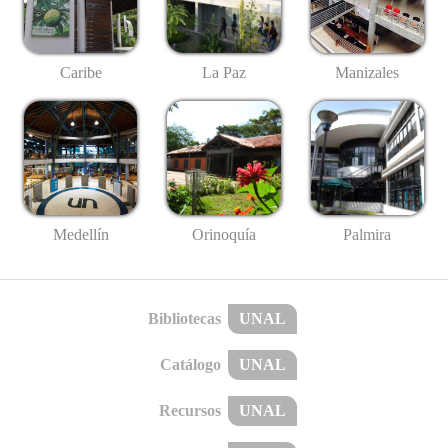
Caribe
La Paz
Manizales
Medellín
Palmira
Orinoquía
Bibliotecas
UNAL
Catálogo
UNAL
Recursos
UNAL