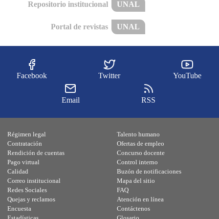
Repositorio institucional
UNAL
Portal de revistas
UNAL
Facebook
Twitter
YouTube
Email
RSS
Régimen legal
Talento humano
Contratación
Ofertas de empleo
Rendición de cuentas
Concurso docente
Pago virtual
Control interno
Calidad
Buzón de notificaciones
Correo institucional
Mapa del sitio
Redes Sociales
FAQ
Quejas y reclamos
Atención en línea
Encuesta
Contáctenos
Estadísticas
Glosario