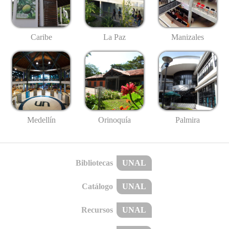
Caribe
La Paz
Manizales
Medellín
Palmira
Orinoquía
Bibliotecas
UNAL
Catálogo
UNAL
Recursos
UNAL