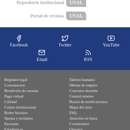
Repositorio institucional
UNAL
Portal de revistas
UNAL
Facebook
Twitter
YouTube
Email
RSS
Régimen legal
Talento humano
Contratación
Ofertas de empleo
Rendición de cuentas
Concurso docente
Pago virtual
Control interno
Calidad
Buzón de notificaciones
Correo institucional
Mapa del sitio
Redes Sociales
FAQ
Quejas y reclamos
Atención en línea
Encuesta
Contáctenos
Estadísticas
Glosario