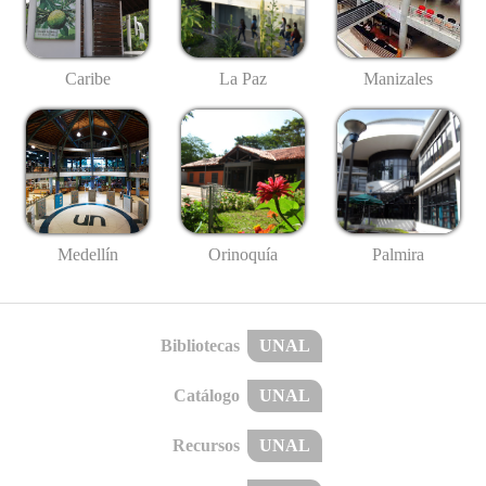
Caribe
La Paz
Manizales
Medellín
Palmira
Orinoquía
Bibliotecas
UNAL
Catálogo
UNAL
Recursos
UNAL