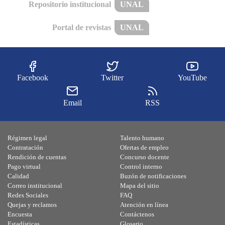
Repositorio institucional
UNAL
Portal de revistas
UNAL
Facebook
Twitter
YouTube
Email
RSS
Régimen legal
Talento humano
Contratación
Ofertas de empleo
Rendición de cuentas
Concurso docente
Pago virtual
Control interno
Calidad
Buzón de notificaciones
Correo institucional
Mapa del sitio
Redes Sociales
FAQ
Quejas y reclamos
Atención en línea
Encuesta
Contáctenos
Estadísticas
Glosario