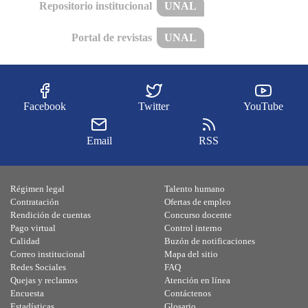
Repositorio institucional
UNAL
Portal de revistas
UNAL
Facebook
Twitter
YouTube
Email
RSS
Régimen legal
Talento humano
Contratación
Ofertas de empleo
Rendición de cuentas
Concurso docente
Pago virtual
Control interno
Calidad
Buzón de notificaciones
Correo institucional
Mapa del sitio
Redes Sociales
FAQ
Quejas y reclamos
Atención en línea
Encuesta
Contáctenos
Estadísticas
Glosario