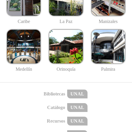
Caribe
La Paz
Manizales
Medellín
Palmira
Orinoquía
Bibliotecas
UNAL
Catálogo
UNAL
Recursos
UNAL