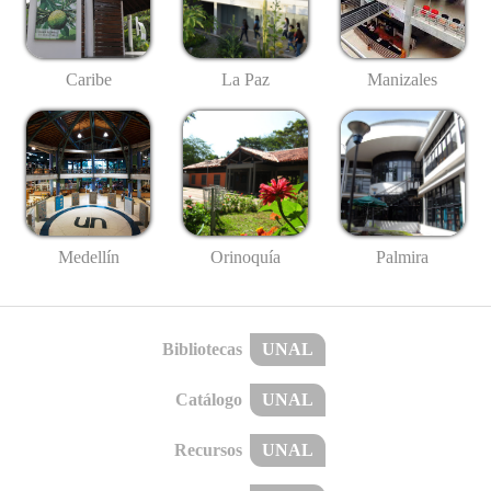
Caribe
La Paz
Manizales
Medellín
Palmira
Orinoquía
Bibliotecas
UNAL
Catálogo
UNAL
Recursos
UNAL