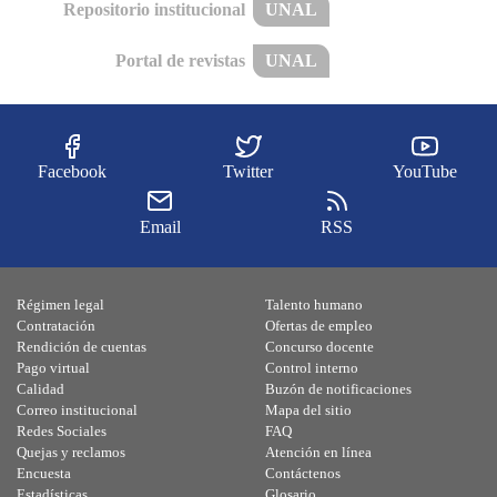
Repositorio institucional
UNAL
Portal de revistas
UNAL
Facebook
Twitter
YouTube
Email
RSS
Régimen legal
Talento humano
Contratación
Ofertas de empleo
Rendición de cuentas
Concurso docente
Pago virtual
Control interno
Calidad
Buzón de notificaciones
Correo institucional
Mapa del sitio
Redes Sociales
FAQ
Quejas y reclamos
Atención en línea
Encuesta
Contáctenos
Estadísticas
Glosario