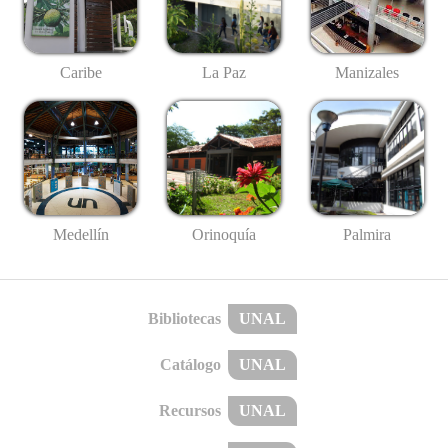
Caribe
La Paz
Manizales
Medellín
Palmira
Orinoquía
Bibliotecas
UNAL
Catálogo
UNAL
Recursos
UNAL