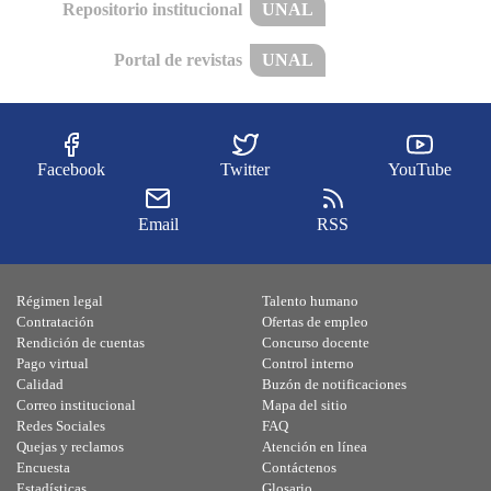
Repositorio institucional
UNAL
Portal de revistas
UNAL
Facebook
Twitter
YouTube
Email
RSS
Régimen legal
Talento humano
Contratación
Ofertas de empleo
Rendición de cuentas
Concurso docente
Pago virtual
Control interno
Calidad
Buzón de notificaciones
Correo institucional
Mapa del sitio
Redes Sociales
FAQ
Quejas y reclamos
Atención en línea
Encuesta
Contáctenos
Estadísticas
Glosario