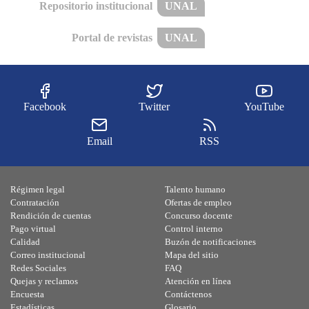
Repositorio institucional
UNAL
Portal de revistas
UNAL
Facebook
Twitter
YouTube
Email
RSS
Régimen legal
Talento humano
Contratación
Ofertas de empleo
Rendición de cuentas
Concurso docente
Pago virtual
Control interno
Calidad
Buzón de notificaciones
Correo institucional
Mapa del sitio
Redes Sociales
FAQ
Quejas y reclamos
Atención en línea
Encuesta
Contáctenos
Estadísticas
Glosario