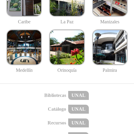
Caribe
La Paz
Manizales
Medellín
Palmira
Orinoquía
Bibliotecas
UNAL
Catálogo
UNAL
Recursos
UNAL