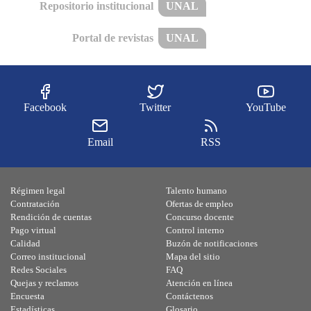
Repositorio institucional
UNAL
Portal de revistas
UNAL
Facebook
Twitter
YouTube
Email
RSS
Régimen legal
Talento humano
Contratación
Ofertas de empleo
Rendición de cuentas
Concurso docente
Pago virtual
Control interno
Calidad
Buzón de notificaciones
Correo institucional
Mapa del sitio
Redes Sociales
FAQ
Quejas y reclamos
Atención en línea
Encuesta
Contáctenos
Estadísticas
Glosario