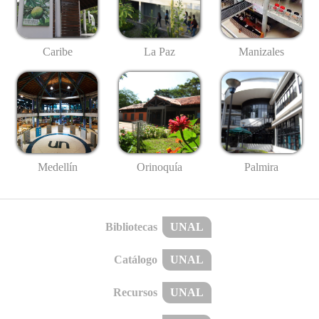
Caribe
La Paz
Manizales
Medellín
Palmira
Orinoquía
Bibliotecas
UNAL
Catálogo
UNAL
Recursos
UNAL