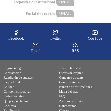
Repositorio institucional
UNAL
Portal de revistas
UNAL
Facebook
Twitter
YouTube
Email
RSS
Régimen legal
Talento humano
Contratación
Ofertas de empleo
Rendición de cuentas
Concurso docente
Pago virtual
Control interno
Calidad
Buzón de notificaciones
Correo institucional
Mapa del sitio
Redes Sociales
FAQ
Quejas y reclamos
Atención en línea
Encuesta
Contáctenos
Estadísticas
Glosario