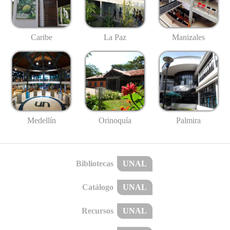
Caribe
La Paz
Manizales
Medellín
Palmira
Orinoquía
Bibliotecas
UNAL
Catálogo
UNAL
Recursos
UNAL