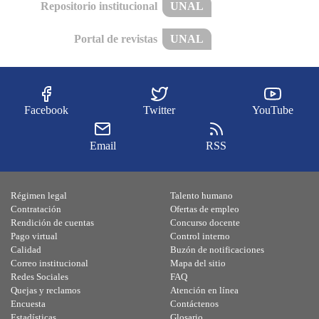
Repositorio institucional
UNAL
Portal de revistas
UNAL
Facebook
Twitter
YouTube
Email
RSS
Régimen legal
Talento humano
Contratación
Ofertas de empleo
Rendición de cuentas
Concurso docente
Pago virtual
Control interno
Calidad
Buzón de notificaciones
Correo institucional
Mapa del sitio
Redes Sociales
FAQ
Quejas y reclamos
Atención en línea
Encuesta
Contáctenos
Estadísticas
Glosario