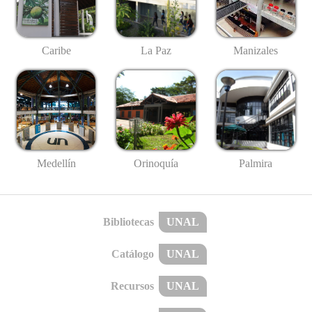
Caribe
La Paz
Manizales
Medellín
Palmira
Orinoquía
Bibliotecas
UNAL
Catálogo
UNAL
Recursos
UNAL