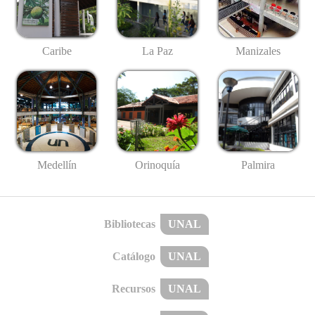
Caribe
La Paz
Manizales
Medellín
Palmira
Orinoquía
Bibliotecas
UNAL
Catálogo
UNAL
Recursos
UNAL