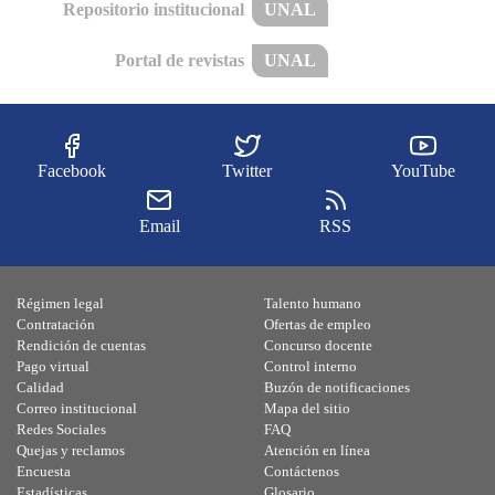
Repositorio institucional
UNAL
Portal de revistas
UNAL
Facebook
Twitter
YouTube
Email
RSS
Régimen legal
Talento humano
Contratación
Ofertas de empleo
Rendición de cuentas
Concurso docente
Pago virtual
Control interno
Calidad
Buzón de notificaciones
Correo institucional
Mapa del sitio
Redes Sociales
FAQ
Quejas y reclamos
Atención en línea
Encuesta
Contáctenos
Estadísticas
Glosario