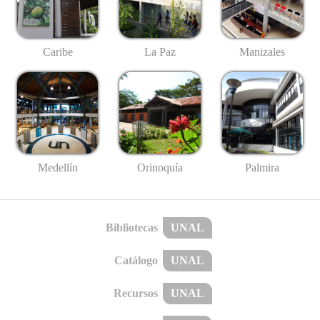
Caribe
La Paz
Manizales
Medellín
Palmira
Orinoquía
Bibliotecas
UNAL
Catálogo
UNAL
Recursos
UNAL