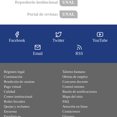
Repositorio institucional
UNAL
Portal de revistas
UNAL
Facebook
Twitter
YouTube
Email
RSS
Régimen legal
Talento humano
Contratación
Ofertas de empleo
Rendición de cuentas
Concurso docente
Pago virtual
Control interno
Calidad
Buzón de notificaciones
Correo institucional
Mapa del sitio
Redes Sociales
FAQ
Quejas y reclamos
Atención en línea
Encuesta
Contáctenos
Estadísticas
Glosario