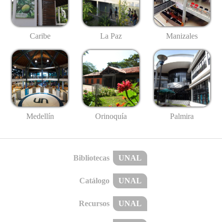
Caribe
La Paz
Manizales
Medellín
Palmira
Orinoquía
Bibliotecas
UNAL
Catálogo
UNAL
Recursos
UNAL