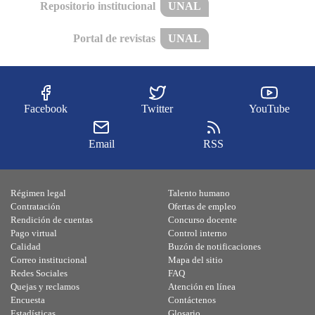
Repositorio institucional
UNAL
Portal de revistas
UNAL
Facebook
Twitter
YouTube
Email
RSS
Régimen legal
Talento humano
Contratación
Ofertas de empleo
Rendición de cuentas
Concurso docente
Pago virtual
Control interno
Calidad
Buzón de notificaciones
Correo institucional
Mapa del sitio
Redes Sociales
FAQ
Quejas y reclamos
Atención en línea
Encuesta
Contáctenos
Estadísticas
Glosario