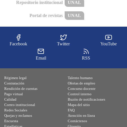
Repositorio institucional
UNAL
Portal de revistas
UNAL
Facebook
Twitter
YouTube
Email
RSS
Régimen legal
Talento humano
Contratación
Ofertas de empleo
Rendición de cuentas
Concurso docente
Pago virtual
Control interno
Calidad
Buzón de notificaciones
Correo institucional
Mapa del sitio
Redes Sociales
FAQ
Quejas y reclamos
Atención en línea
Encuesta
Contáctenos
Estadísticas
Glosario