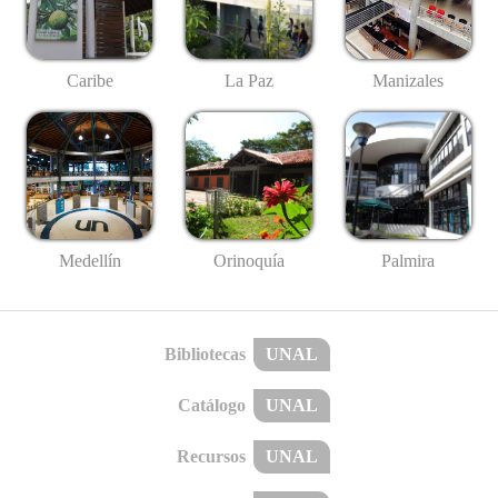
Caribe
La Paz
Manizales
Medellín
Palmira
Orinoquía
Bibliotecas
UNAL
Catálogo
UNAL
Recursos
UNAL