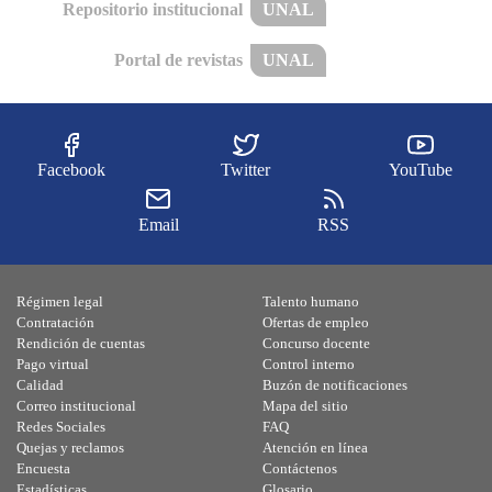
Repositorio institucional
UNAL
Portal de revistas
UNAL
Facebook
Twitter
YouTube
Email
RSS
Régimen legal
Talento humano
Contratación
Ofertas de empleo
Rendición de cuentas
Concurso docente
Pago virtual
Control interno
Calidad
Buzón de notificaciones
Correo institucional
Mapa del sitio
Redes Sociales
FAQ
Quejas y reclamos
Atención en línea
Encuesta
Contáctenos
Estadísticas
Glosario