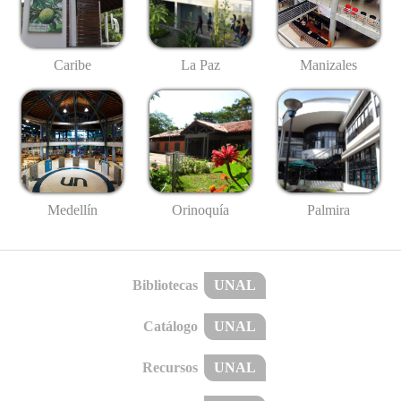
Caribe
La Paz
Manizales
Medellín
Palmira
Orinoquía
Bibliotecas
UNAL
Catálogo
UNAL
Recursos
UNAL