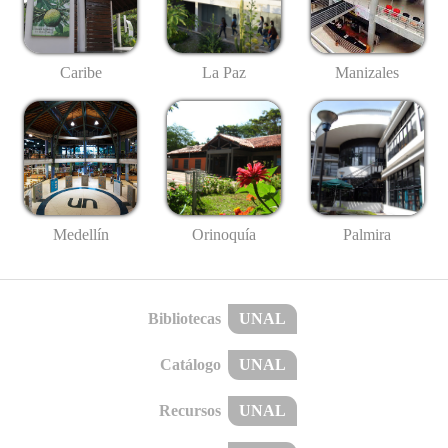
Caribe
La Paz
Manizales
Medellín
Palmira
Orinoquía
Bibliotecas
UNAL
Catálogo
UNAL
Recursos
UNAL