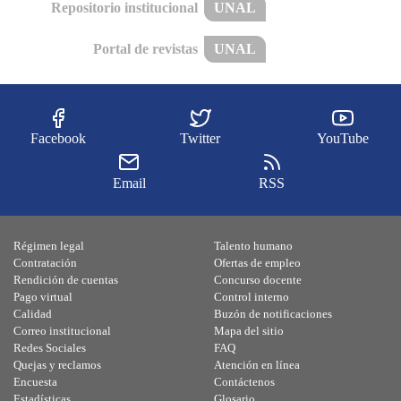
Repositorio institucional
UNAL
Portal de revistas
UNAL
Facebook
Twitter
YouTube
Email
RSS
Régimen legal
Talento humano
Contratación
Ofertas de empleo
Rendición de cuentas
Concurso docente
Pago virtual
Control interno
Calidad
Buzón de notificaciones
Correo institucional
Mapa del sitio
Redes Sociales
FAQ
Quejas y reclamos
Atención en línea
Encuesta
Contáctenos
Estadísticas
Glosario