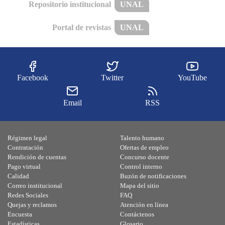
Repositorio institucional
UNAL
Portal de revistas
UNAL
Facebook
Twitter
YouTube
Email
RSS
Régimen legal
Talento humano
Contratación
Ofertas de empleo
Rendición de cuentas
Concurso docente
Pago virtual
Control interno
Calidad
Buzón de notificaciones
Correo institucional
Mapa del sitio
Redes Sociales
FAQ
Quejas y reclamos
Atención en línea
Encuesta
Contáctenos
Estadísticas
Glosario