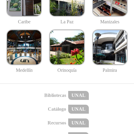
Caribe
La Paz
Manizales
Medellín
Palmira
Orinoquía
Bibliotecas
UNAL
Catálogo
UNAL
Recursos
UNAL