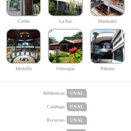
Caribe
La Paz
Manizales
Medellín
Palmira
Orinoquía
Bibliotecas
UNAL
Catálogo
UNAL
Recursos
UNAL