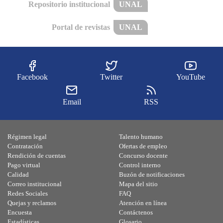
Repositorio institucional
UNAL
Portal de revistas
UNAL
Facebook
Twitter
YouTube
Email
RSS
Régimen legal
Talento humano
Contratación
Ofertas de empleo
Rendición de cuentas
Concurso docente
Pago virtual
Control interno
Calidad
Buzón de notificaciones
Correo institucional
Mapa del sitio
Redes Sociales
FAQ
Quejas y reclamos
Atención en línea
Encuesta
Contáctenos
Estadísticas
Glosario