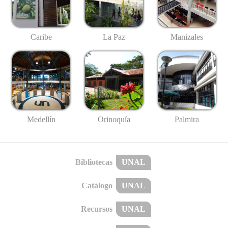
Caribe
La Paz
Manizales
Medellín
Palmira
Orinoquía
Bibliotecas
UNAL
Catálogo
UNAL
Recursos
UNAL