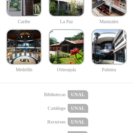
Caribe
La Paz
Manizales
Medellín
Palmira
Orinoquía
Bibliotecas
UNAL
Catálogo
UNAL
Recursos
UNAL