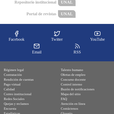
Repositorio institucional
UNAL
Portal de revistas
UNAL
Facebook
Twitter
YouTube
Email
RSS
Régimen legal
Talento humano
Contratación
Ofertas de empleo
Rendición de cuentas
Concurso docente
Pago virtual
Control interno
Calidad
Buzón de notificaciones
Correo institucional
Mapa del sitio
Redes Sociales
FAQ
Quejas y reclamos
Atención en línea
Encuesta
Contáctenos
Estadísticas
Glosario