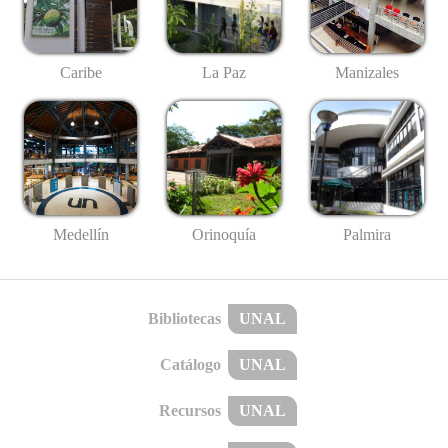
Caribe
La Paz
Manizales
Medellín
Palmira
Orinoquía
Bibliotecas
UNAL
Catálogo
UNAL
Recursos
UNAL