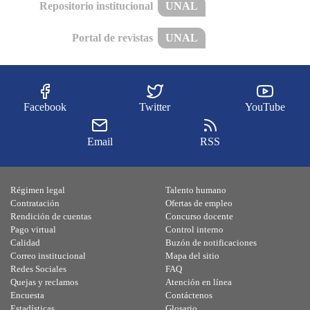
Repositorio institucional
UNAL
Portal de revistas
UNAL
Facebook
Twitter
YouTube
Email
RSS
Régimen legal
Talento humano
Contratación
Ofertas de empleo
Rendición de cuentas
Concurso docente
Pago virtual
Control interno
Calidad
Buzón de notificaciones
Correo institucional
Mapa del sitio
Redes Sociales
FAQ
Quejas y reclamos
Atención en línea
Encuesta
Contáctenos
Estadísticas
Glosario