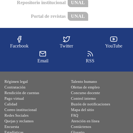
Repositorio institucional
UNAL
Portal de revistas
UNAL
Facebook
Twitter
YouTube
Email
RSS
Régimen legal
Talento humano
Contratación
Ofertas de empleo
Rendición de cuentas
Concurso docente
Pago virtual
Control interno
Calidad
Buzón de notificaciones
Correo institucional
Mapa del sitio
Redes Sociales
FAQ
Quejas y reclamos
Atención en línea
Encuesta
Contáctenos
Estadísticas
Glosario