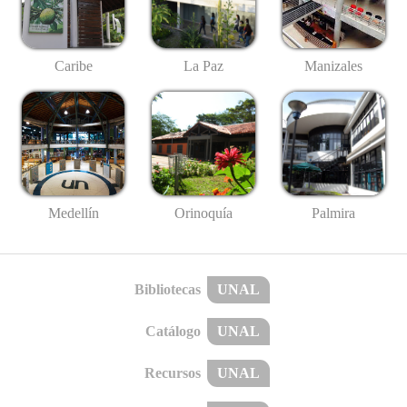
Caribe
La Paz
Manizales
Medellín
Palmira
Orinoquía
Bibliotecas
UNAL
Catálogo
UNAL
Recursos
UNAL