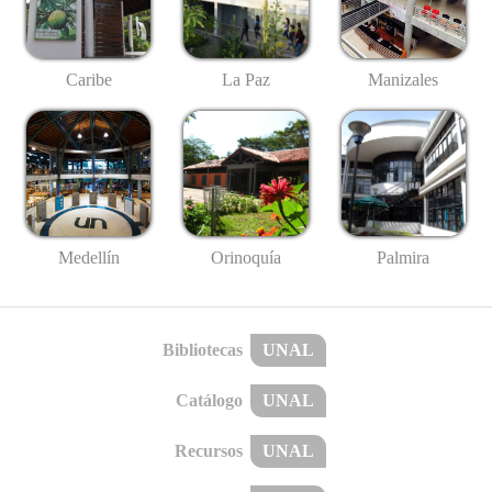
Caribe
La Paz
Manizales
Medellín
Palmira
Orinoquía
Bibliotecas
UNAL
Catálogo
UNAL
Recursos
UNAL