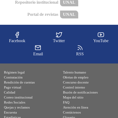
Repositorio institucional
UNAL
Portal de revistas
UNAL
Facebook
Twitter
YouTube
Email
RSS
Régimen legal
Talento humano
Contratación
Ofertas de empleo
Rendición de cuentas
Concurso docente
Pago virtual
Control interno
Calidad
Buzón de notificaciones
Correo institucional
Mapa del sitio
Redes Sociales
FAQ
Quejas y reclamos
Atención en línea
Encuesta
Contáctenos
Estadísticas
Glosario