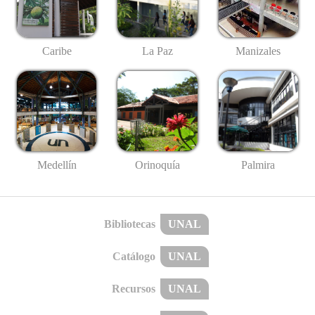
Caribe
La Paz
Manizales
Medellín
Palmira
Orinoquía
Bibliotecas
UNAL
Catálogo
UNAL
Recursos
UNAL