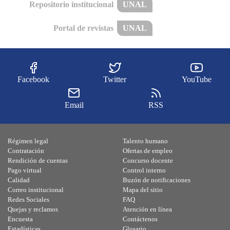
Repositorio institucional
UNAL
Portal de revistas
UNAL
Facebook
Twitter
YouTube
Email
RSS
Régimen legal
Talento humano
Contratación
Ofertas de empleo
Rendición de cuentas
Concurso docente
Pago virtual
Control interno
Calidad
Buzón de notificaciones
Correo institucional
Mapa del sitio
Redes Sociales
FAQ
Quejas y reclamos
Atención en línea
Encuesta
Contáctenos
Estadísticas
Glosario