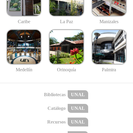
Caribe
La Paz
Manizales
Medellín
Palmira
Orinoquía
Bibliotecas
UNAL
Catálogo
UNAL
Recursos
UNAL