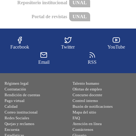
Repositorio institucional
UNAL
Portal de revistas
UNAL
Facebook
Twitter
YouTube
Email
RSS
Régimen legal
Talento humano
Contratación
Ofertas de empleo
Rendición de cuentas
Concurso docente
Pago virtual
Control interno
Calidad
Buzón de notificaciones
Correo institucional
Mapa del sitio
Redes Sociales
FAQ
Quejas y reclamos
Atención en línea
Encuesta
Contáctenos
Estadísticas
Glosario