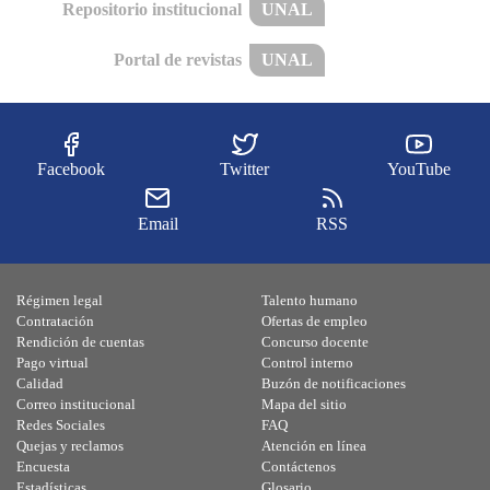
Repositorio institucional
UNAL
Portal de revistas
UNAL
Facebook
Twitter
YouTube
Email
RSS
Régimen legal
Talento humano
Contratación
Ofertas de empleo
Rendición de cuentas
Concurso docente
Pago virtual
Control interno
Calidad
Buzón de notificaciones
Correo institucional
Mapa del sitio
Redes Sociales
FAQ
Quejas y reclamos
Atención en línea
Encuesta
Contáctenos
Estadísticas
Glosario