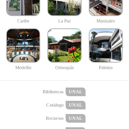
Caribe
La Paz
Manizales
Medellín
Palmira
Orinoquía
Bibliotecas
UNAL
Catálogo
UNAL
Recursos
UNAL