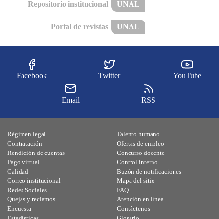
Repositorio institucional
UNAL
Portal de revistas
UNAL
Facebook
Twitter
YouTube
Email
RSS
Régimen legal
Talento humano
Contratación
Ofertas de empleo
Rendición de cuentas
Concurso docente
Pago virtual
Control interno
Calidad
Buzón de notificaciones
Correo institucional
Mapa del sitio
Redes Sociales
FAQ
Quejas y reclamos
Atención en línea
Encuesta
Contáctenos
Estadísticas
Glosario