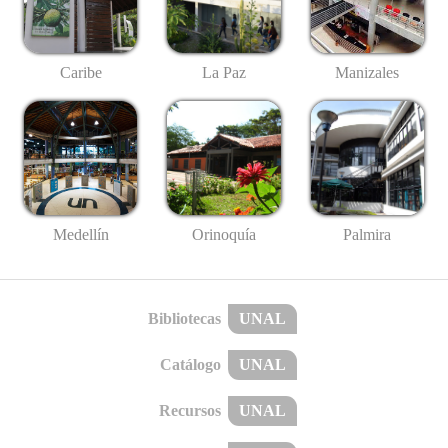
Caribe
La Paz
Manizales
Medellín
Palmira
Orinoquía
Bibliotecas
UNAL
Catálogo
UNAL
Recursos
UNAL