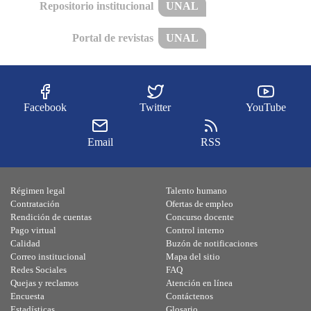
Repositorio institucional
UNAL
Portal de revistas
UNAL
Facebook
Twitter
YouTube
Email
RSS
Régimen legal
Talento humano
Contratación
Ofertas de empleo
Rendición de cuentas
Concurso docente
Pago virtual
Control interno
Calidad
Buzón de notificaciones
Correo institucional
Mapa del sitio
Redes Sociales
FAQ
Quejas y reclamos
Atención en línea
Encuesta
Contáctenos
Estadísticas
Glosario