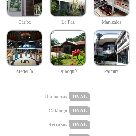
Caribe
La Paz
Manizales
Medellín
Palmira
Orinoquía
Bibliotecas
UNAL
Catálogo
UNAL
Recursos
UNAL