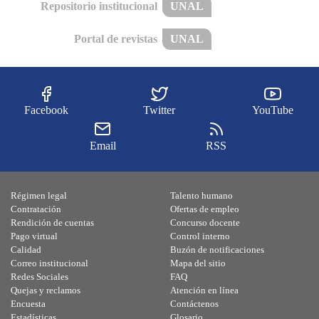
Repositorio institucional
UNAL
Portal de revistas
UNAL
Facebook
Twitter
YouTube
Email
RSS
Régimen legal
Talento humano
Contratación
Ofertas de empleo
Rendición de cuentas
Concurso docente
Pago virtual
Control interno
Calidad
Buzón de notificaciones
Correo institucional
Mapa del sitio
Redes Sociales
FAQ
Quejas y reclamos
Atención en línea
Encuesta
Contáctenos
Estadísticas
Glosario