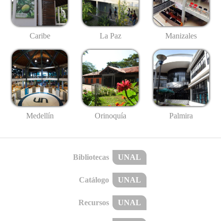
Caribe
La Paz
Manizales
Medellín
Palmira
Orinoquía
Bibliotecas
UNAL
Catálogo
UNAL
Recursos
UNAL